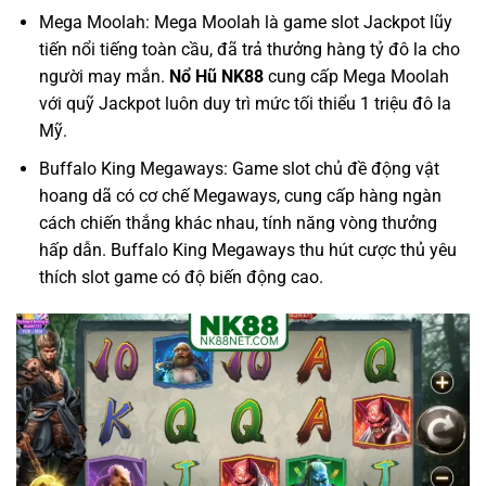
Mega Moolah: Mega Moolah là game slot Jackpot lũy
tiến nổi tiếng toàn cầu, đã trả thưởng hàng tỷ đô la cho
người may mắn.
Nổ Hũ NK88
cung cấp Mega Moolah
với quỹ Jackpot luôn duy trì mức tối thiểu 1 triệu đô la
Mỹ.
Buffalo King Megaways: Game slot chủ đề động vật
hoang dã có cơ chế Megaways, cung cấp hàng ngàn
cách chiến thắng khác nhau, tính năng vòng thưởng
hấp dẫn. Buffalo King Megaways thu hút cược thủ yêu
thích slot game có độ biến động cao.