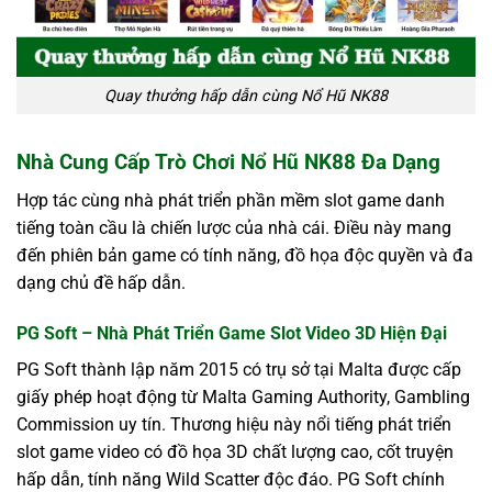
Quay thưởng hấp dẫn cùng Nổ Hũ NK88
Nhà Cung Cấp Trò Chơi Nổ Hũ NK88 Đa Dạng
Hợp tác cùng nhà phát triển phần mềm slot game danh
tiếng toàn cầu là chiến lược của nhà cái. Điều này mang
đến phiên bản game có tính năng, đồ họa độc quyền và đa
dạng chủ đề hấp dẫn.
PG Soft – Nhà Phát Triển Game Slot Video 3D Hiện Đại
PG Soft thành lập năm 2015 có trụ sở tại Malta được cấp
giấy phép hoạt động từ Malta Gaming Authority, Gambling
Commission uy tín. Thương hiệu này nổi tiếng phát triển
slot game video có đồ họa 3D chất lượng cao, cốt truyện
hấp dẫn, tính năng Wild Scatter độc đáo. PG Soft chính