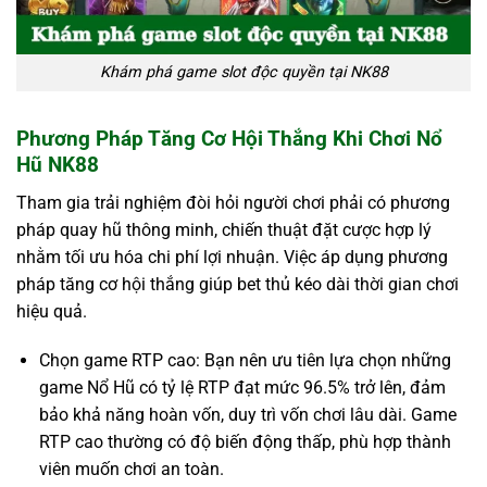
Khám phá game slot độc quyền tại NK88
Phương Pháp Tăng Cơ Hội Thắng Khi Chơi Nổ
Hũ NK88
Tham gia trải nghiệm đòi hỏi người chơi phải có phương
pháp quay hũ thông minh, chiến thuật đặt cược hợp lý
nhằm tối ưu hóa chi phí lợi nhuận. Việc áp dụng phương
pháp tăng cơ hội thắng giúp bet thủ kéo dài thời gian chơi
hiệu quả.
Chọn game RTP cao: Bạn nên ưu tiên lựa chọn những
game Nổ Hũ có tỷ lệ RTP đạt mức 96.5% trở lên, đảm
bảo khả năng hoàn vốn, duy trì vốn chơi lâu dài. Game
RTP cao thường có độ biến động thấp, phù hợp thành
viên muốn chơi an toàn.