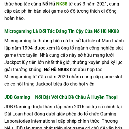
thức hợp tác cùng
Nổ Hũ
NK88
từ quý 3 năm 2021, cung
cấp các phiên bản slot game có độ tương thích di động
hoàn hảo.
Microgaming Là Đối Tác Đáng Tin Cậy Của Nổ Hũ NK88
Microgaming là thương hiệu có trụ sở tại Isle of Man thành
lập năm 1994, được xem là ông tổ ngành công nghiệp slot
game trực tuyến. Nhà cung cấp này sở hữu mạng lưới
Jackpot lũy tiến lớn nhất thế giới, thường xuyên phá kỷ lục
giải thưởng khủng.
Nổ Hũ NK88
bắt đầu hợp tác
Microgaming từ đầu năm 2020 nhằm cung cấp game slot
có cơ hội trúng Jackpot triệu đô cho hội viên.
JDB Gaming – Nổi Bật Với Chủ Đề Châu Á Huyền Thoại
JDB Gaming được thành lập năm 2016 có trụ sở chính tại
Đài Loan hoạt động dưới giấy phép do tổ chức Gaming
Laboratories International cấp phép chính thức. Thương
hiệu JDB tập trung phát triển slot game có chủ đề văn hóa