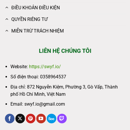
ĐIỀU KHOẢN ĐIỀU KIỆN
QUYỀN RIÊNG TƯ
MIỄN TRỪ TRÁCH NHIỆM
LIÊN HỆ CHÚNG TÔI
Website:
https://swyf.io/
Số điện thoại: 0358964537
Địa chỉ: 872 Nguyễn Kiệm, Phường 3, Gò Vấp, Thành
phố Hồ Chí Minh, Việt Nam
Email:
swyf.io@gmail.com