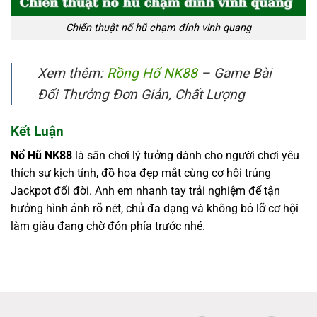
Chiến thuật nổ hũ chạm đỉnh vinh quang
Xem thêm:
Rồng Hổ NK88
– Game Bài
Đổi Thưởng Đơn Giản, Chất Lượng
Kết Luận
Nổ Hũ NK88
là sân chơi lý tưởng dành cho người chơi yêu
thích sự kịch tính, đồ họa đẹp mắt cùng cơ hội trúng
Jackpot đổi đời. Anh em nhanh tay trải nghiệm để tận
hưởng hình ảnh rõ nét, chủ đa dạng và không bỏ lỡ cơ hội
làm giàu đang chờ đón phía trước nhé.