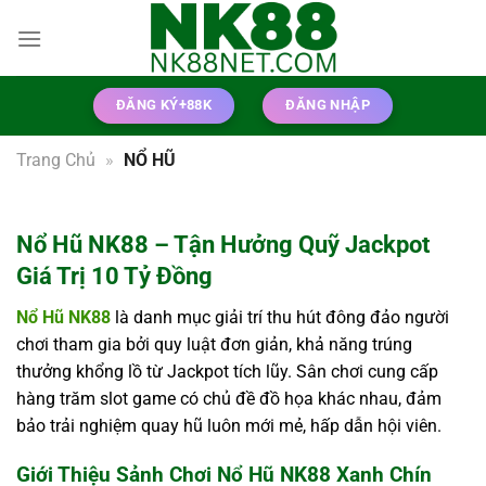
Bỏ
qua
nội
dung
ĐĂNG KÝ+88K
ĐĂNG NHẬP
Trang Chủ
»
NỔ HŨ
Nổ Hũ NK88 – Tận Hưởng Quỹ Jackpot
Giá Trị 10 Tỷ Đồng
Nổ Hũ NK88
là danh mục giải trí thu hút đông đảo người
chơi tham gia bởi quy luật đơn giản, khả năng trúng
thưởng khổng lồ từ Jackpot tích lũy. Sân chơi cung cấp
hàng trăm slot game có chủ đề đồ họa khác nhau, đảm
bảo trải nghiệm quay hũ luôn mới mẻ, hấp dẫn hội viên.
Giới Thiệu Sảnh Chơi Nổ Hũ NK88 Xanh Chín