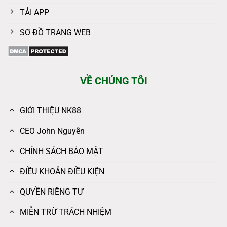
TẢI APP
SƠ ĐỒ TRANG WEB
VỀ CHÚNG TÔI
GIỚI THIỆU NK88
CEO John Nguyễn
CHÍNH SÁCH BẢO MẬT
ĐIỀU KHOẢN ĐIỀU KIỆN
QUYỀN RIÊNG TƯ
MIỄN TRỪ TRÁCH NHIỆM