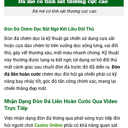
Đá mé có tính sát thương cực cao
Đòn Đá Chém Dọc Bất Ngờ Kết Liễu Đối Thủ
Đòn đá chém dọc là kỹ thuật gà chiến sử dụng cựa sắt
hoặc cựa dao chém từ trên xuống dọc sống lưng, vai đối
thủ, gây vết thương sâu, mất máu nhanh chóng. Kỹ thuật
này thường được tung ra bất ngờ, lợi dụng sơ hở đối thủ
mất cảnh giác sau chuỗi đòn đá trước đó đã diễn ra.
Đòn
đá liên hoàn cước
chém dọc đòi hỏi gà chiến phải có kỹ
năng bay nhảy tốt, góc độ tấn công chính xác, mang lại
chiến thắng đẹp mắt.
Nhận Dạng Đòn Đá Liên Hoàn Cước Qua Video
Trực Tiếp
Việc nhận dạng đòn đá thông qua phát sóng trực tiếp đòi
hỏi người chơi
Casino Online
phải có khả năng quan sát