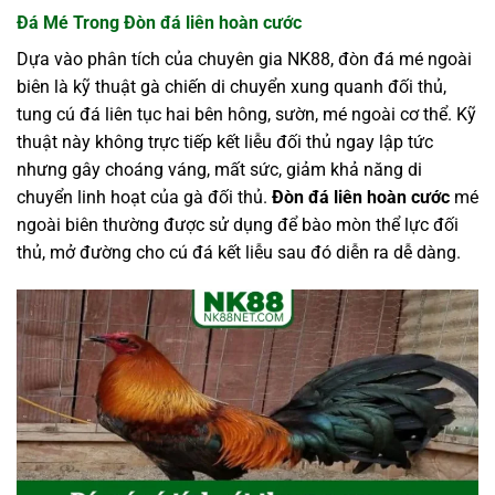
Đá Mé Trong Đòn đá liên hoàn cước
Dựa vào phân tích của chuyên gia NK88, đòn đá mé ngoài
biên là kỹ thuật gà chiến di chuyển xung quanh đối thủ,
tung cú đá liên tục hai bên hông, sườn, mé ngoài cơ thể. Kỹ
thuật này không trực tiếp kết liễu đối thủ ngay lập tức
nhưng gây choáng váng, mất sức, giảm khả năng di
chuyển linh hoạt của gà đối thủ.
Đòn đá liên hoàn cước
mé
ngoài biên thường được sử dụng để bào mòn thể lực đối
thủ, mở đường cho cú đá kết liễu sau đó diễn ra dễ dàng.