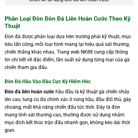
Phân Loại Đòn Đòn Đá Liên Hoàn Cước Theo Kỹ
Thuật
Đòn đá được phân loại dựa trên trường phái kỹ thuật, mục
tiêu tấn công, mỗi loại hình mang lại hiệu quả sát thương,
chiến thắng khác nhau. Trang web NK88 cung cấp thông
tin chi tiết về đặc điểm, tần suất sử dụng từng loại của gà
chiến tham gia đấu.
Đòn Đá Hầu Vào Đầu Cực Kỳ Hiểm Hóc
Đòn đá liên hoàn cước
hầu đầu là kỹ thuật gà chiến nhảy
lên cao, tung cú đá chính xác ở vùng hầu, đầu đối thủ, gây
choáng, mất khả năng chiến đấu tức thời. Đây là đòn
mang tính sát thương cao, thường được sử dụng nhằm
mục đích kết thúc trận đấu nhanh gọn, không kéo dài thời
gian.