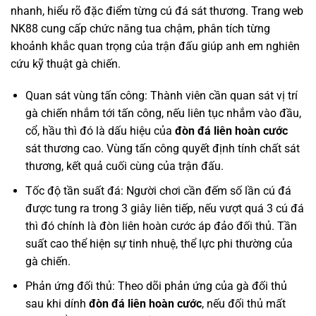
nhanh, hiểu rõ đặc điểm từng cú đá sát thương. Trang web
NK88 cung cấp chức năng tua chậm, phân tích từng
khoảnh khắc quan trọng của trận đấu giúp anh em nghiên
cứu kỹ thuật gà chiến.
Quan sát vùng tấn công: Thành viên cần quan sát vị trí
gà chiến nhắm tới tấn công, nếu liên tục nhắm vào đầu,
cổ, hầu thì đó là dấu hiệu của
đòn đá liên hoàn cước
sát thương cao. Vùng tấn công quyết định tính chất sát
thương, kết quả cuối cùng của trận đấu.
Tốc độ tần suất đá: Người chơi cần đếm số lần cú đá
được tung ra trong 3 giây liên tiếp, nếu vượt quá 3 cú đá
thì đó chính là đòn liên hoàn cước áp đảo đối thủ. Tần
suất cao thể hiện sự tinh nhuệ, thể lực phi thường của
gà chiến.
Phản ứng đối thủ: Theo dõi phản ứng của gà đối thủ
sau khi dính
đòn đá liên hoàn cước
, nếu đối thủ mất