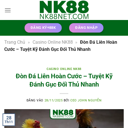
Bỏ
qua
nội
dung
ĐĂNG KÝ+88K
ĐĂNG NHẬP
Trang Chủ
»
Casino Online NK88
»
Đòn Đá Liên Hoàn
Cước – Tuyệt Kỹ Đánh Gục Đối Thủ Nhanh
CASINO ONLINE NK88
Đòn Đá Liên Hoàn Cước – Tuyệt Kỹ
Đánh Gục Đối Thủ Nhanh
ĐĂNG VÀO
28/11/2025
BỞI
CEO JOHN NGUYỄN
28
Th11