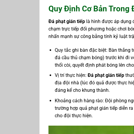
Quy Định Cơ Bản Trong 
Đá phạt gián tiếp
là hình được áp dụng đ
chạm trực tiếp đối phương hoặc chơi bón
nhấn mạnh sự công bằng tính kỷ luật tr
Quy tắc ghi bàn đặc biệt: Bàn thắng 
đá cầu thủ chạm bóng) trước khi đi v
thổi còi, quyết định phát bóng lên ch
Vị trí thực hiện:
Đá phạt gián tiếp
thườ
địa đội nhà (lúc đó quả được thực hi
đáng kể cho khung thành.
Khoảng cách hàng rào: Đội phòng ngự 
trường hợp quả phạt gián tiếp diễn r
cho đội thực hiện.