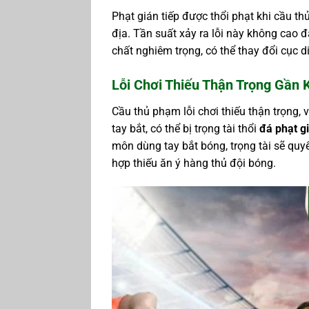
Phạt gián tiếp được thổi phạt khi cầu th
địa. Tần suất xảy ra lỗi này không cao đ
chất nghiêm trọng, có thể thay đổi cục d
Lỗi Chơi Thiếu Thận Trọng Gần
Cầu thủ phạm lỗi chơi thiếu thận trọng,
tay bắt, có thể bị trọng tài thổi
đá phạt gi
môn dùng tay bắt bóng, trọng tài sẽ quyế
hợp thiếu ăn ý hàng thủ đội bóng.