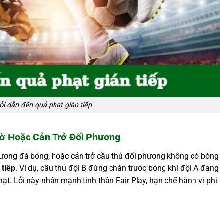
ỗi dẫn đến quả phạt gián tiếp
iờ Hoặc Cản Trở Đối Phương
phương đá bóng, hoặc cản trở cầu thủ đối phương không có bóng
 tiếp
. Ví dụ, cầu thủ đội B đứng chắn trước bóng khi đội A đang
phạt. Lỗi này nhấn mạnh tinh thần Fair Play, hạn chế hành vi phi