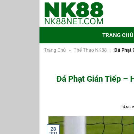
Bỏ
qua
nội
dung
TRANG CHỦ
Trang Chủ
»
Thể Thao NK88
»
Đá Phạt 
Đá Phạt Gián Tiếp – 
ĐĂNG 
28
Th11