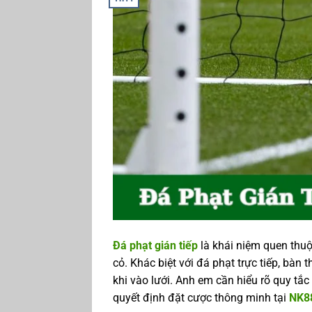
Đá phạt gián tiếp
là khái niệm quen thuộc
cỏ. Khác biệt với đá phạt trực tiếp, bà
khi vào lưới. Anh em cần hiểu rõ quy tắc
quyết định đặt cược thông minh tại
NK8